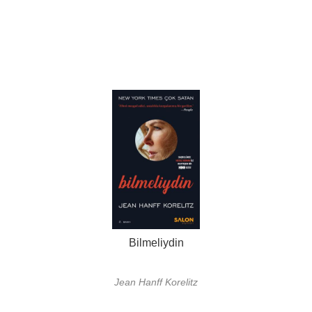
Bilmeliydin
Jean Hanff Korelitz