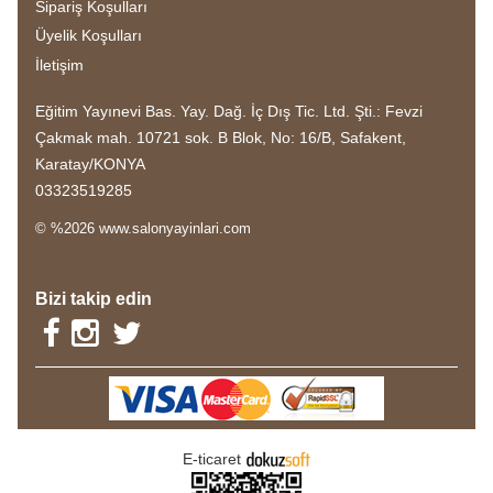
Sipariş Koşulları
Üyelik Koşulları
İletişim
Eğitim Yayınevi Bas. Yay. Dağ. İç Dış Tic. Ltd. Şti.: Fevzi
Çakmak mah. 10721 sok. B Blok, No: 16/B, Safakent,
Karatay/KONYA
03323519285
© %2026 www.salonyayinlari.com
Bizi takip edin
E-ticaret