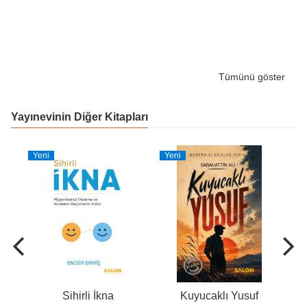
Tümünü göster
Yayınevinin Diğer Kitapları
Yeni
Yeni
Ye
nlı
Sihirli İkna
Kuyucaklı Yusuf
Jos