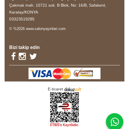
Çakmak mah. 10721 sok. B Blok, No: 16/B, Safakent,
Karatay/KONYA
03323519285
© %2026 www.salonyayinlari.com
Bizi takip edin
E-ticaret