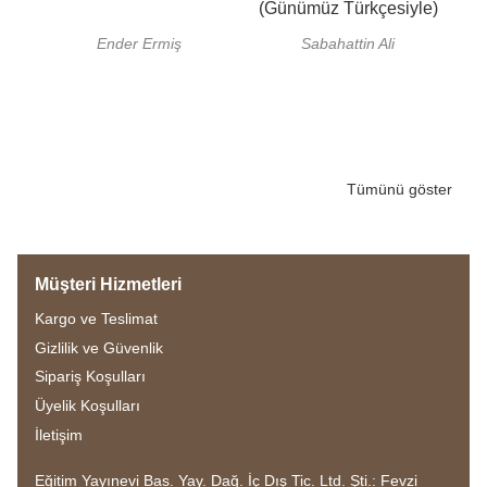
(Günümüz Türkçesiyle)
Ender Ermiş
Sabahattin Ali
Tümünü göster
Müşteri Hizmetleri
Kargo ve Teslimat
Gizlilik ve Güvenlik
Sipariş Koşulları
Üyelik Koşulları
İletişim
Eğitim Yayınevi Bas. Yay. Dağ. İç Dış Tic. Ltd. Şti.: Fevzi