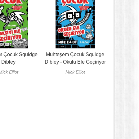
m Çocuk Squidge
Muhteşem Çocuk Squidge
Dibley
Dibley - Okulu Ele Geçiriyor
Mick Elliot
Mick Elliot