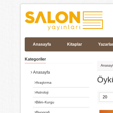
Anasayfa
Kitaplar
Yazarla
Kategoriler
Anasay
Anasayfa
Öykü
Araştırma
Astroloji
Bilim-Kurgu
Biyografi