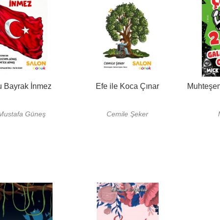
u Bayrak İnmez
Efe ile Koca Çınar
Muhteşe
Mustafa Güneş
Cemile Şeker