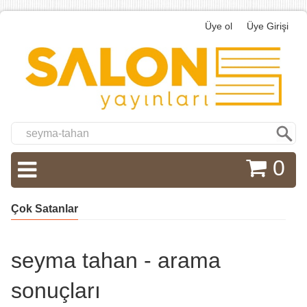
Üye ol
Üye Girişi
Ara
0
Çok Satanlar
seyma tahan - arama
sonuçları