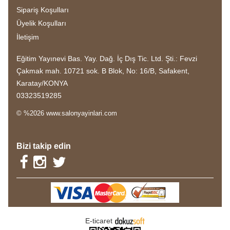
Sipariş Koşulları
Üyelik Koşulları
İletişim
Eğitim Yayınevi Bas. Yay. Dağ. İç Dış Tic. Ltd. Şti.: Fevzi
Çakmak mah. 10721 sok. B Blok, No: 16/B, Safakent,
Karatay/KONYA
03323519285
© %2026 www.salonyayinlari.com
Bizi takip edin
E-ticaret