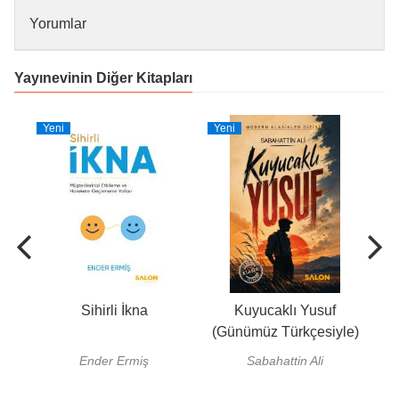
Yorumlar
Yayınevinin Diğer Kitapları
Yeni
Yeni
Ye
nlı
Sihirli İkna
Kuyucaklı Yusuf
Jos
(Günümüz Türkçesiyle)
Ender Ermiş
Sabahattin Ali