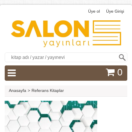
Üye ol
Üye Girişi
Ara
0
Anasayfa
>
Referans Kitaplar